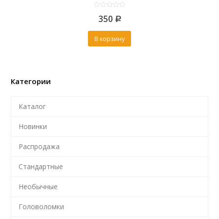
0
350
out
Р
of
5
В корзину
Категории
Каталог
Новинки
Распродажа
Стандартные
Необычные
Головоломки