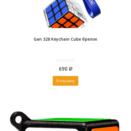
Gan 328 Keychain Cube брелок
0
690
out
Р
of
5
В корзину