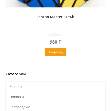
LanLan Master Skewb
0
960
out
Р
of
5
В корзину
Категории
Каталог
Новинки
Распродажа