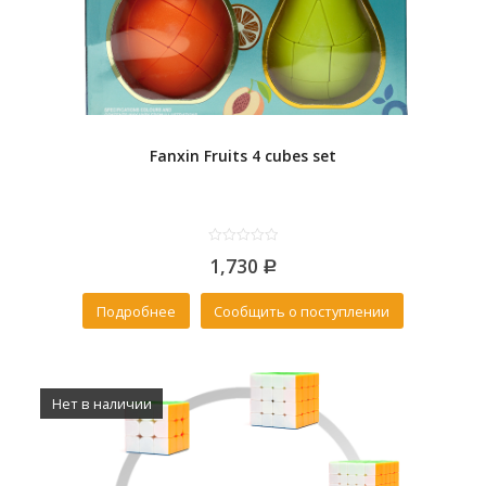
Fanxin Fruits 4 cubes set
0
1,730
out
Р
of
5
Подробнее
Сообщить о поступлении
Нет в наличии