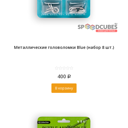
Металлические головоломки Blue (набор 8 шт.)
0
400
out
Р
of
5
В корзину