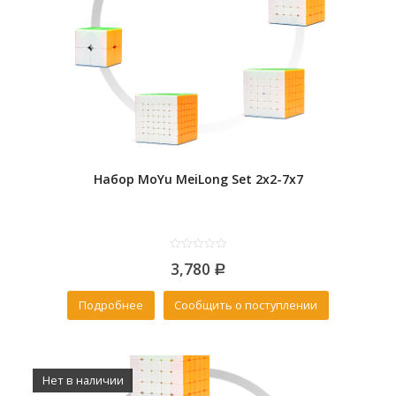
Набор MoYu MeiLong Set 2x2-7x7
0
3,780
out
Р
of
5
Подробнее
Сообщить о поступлении
Нет в наличии