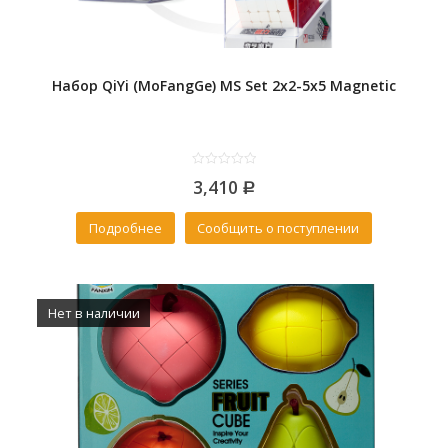
Набор QiYi (MoFangGe) MS Set 2x2-5x5 Magnetic
0
3,410
out
Р
of
5
Подробнее
Сообщить о поступлении
Нет в наличии