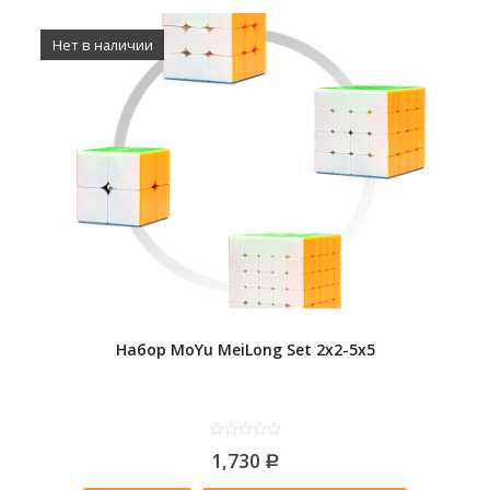
Нет в наличии
Набор MoYu MeiLong Set 2x2-5x5
0
1,730
out
Р
of
5