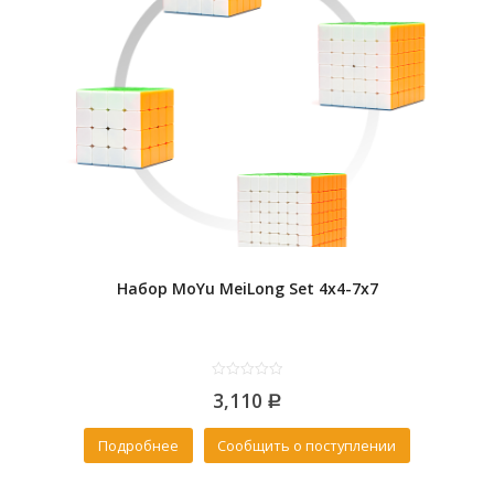
Набор MoYu MeiLong Set 4x4-7x7
0
3,110
out
Р
of
5
Подробнее
Сообщить о поступлении