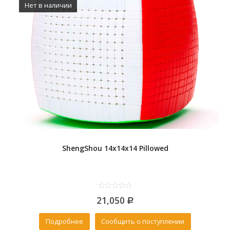
Нет в наличии
ShengShou 14x14x14 Pillowed
0
21,050
out
Р
of
5
Подробнее
Сообщить о поступлении