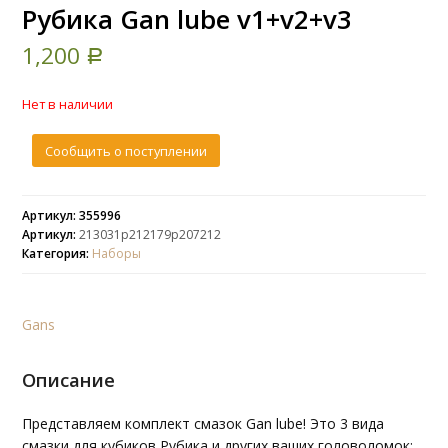
Рубика Gan lube v1+v2+v3
1,200
Р
Нет в наличии
Сообщить о поступлении
Артикул: 355996
Артикул:
213031p212179p207212
Категория:
Наборы
Gans
Описание
Представляем комплект смазок Gan lube! Это 3 вида
смазки для кубиков Рубика и других ваших головоломок: