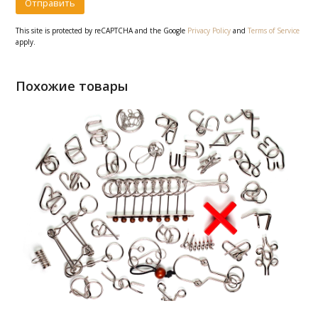
This site is protected by reCAPTCHA and the Google
Privacy Policy
and
Terms of Service
apply.
Похожие товары