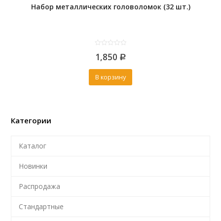
Набор металлических головоломок (32 шт.)
0
1,850
out
Р
of
5
В корзину
Категории
Каталог
Новинки
Распродажа
Стандартные