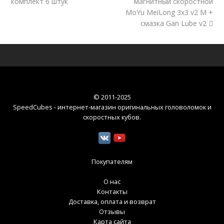
комплект 6 штук
магнитный скоростной
MoYu MeiLong 3x3 v2 M +
смазка Gan Lube v2
© 2011-2025
SpeedCubes - интернет-магазин оригинальных головоломок и
скоростных кубов
.
Покупателям
О нас
Контакты
Доставка, оплата и возврат
Отзывы
Карта сайта