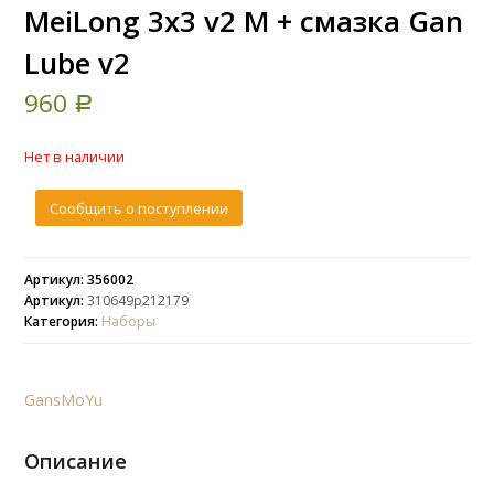
MeiLong 3x3 v2 M + смазка Gan
Lube v2
960
Р
Нет в наличии
Сообщить о поступлении
Артикул: 356002
Артикул:
310649p212179
Категория:
Наборы
Gans
MoYu
Описание