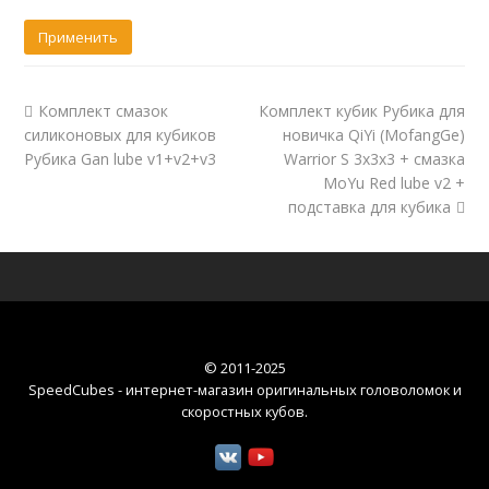
Комплект смазок
Комплект кубик Рубика для
силиконовых для кубиков
новичка QiYi (MofangGe)
Рубика Gan lube v1+v2+v3
Warrior S 3x3x3 + смазка
MoYu Red lube v2 +
подставка для кубика
© 2011-2025
SpeedCubes - интернет-магазин оригинальных головоломок и
скоростных кубов
.