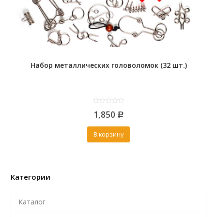
Набор металлических головоломок (32 шт.)
0
1,850
out
Р
of
5
В корзину
Категории
Каталог