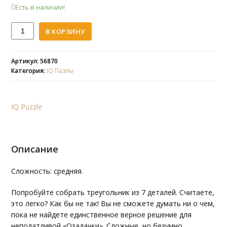
Есть в наличии!
Количество
В КОРЗИНУ
IQ
пазл
Озадачка.
Артикул: 56870
Категория:
IQ Пазлы
Треугольник
IQ Puzzle
Описание
Сложность: средняя.
Попробуйте собрать треугольник из 7 деталей. Считаете,
это легко? Как бы не так! Вы не сможете думать ни о чем,
пока не найдете единственное верное решение для
неподатливой «Озадачки». Сложные, но безумно