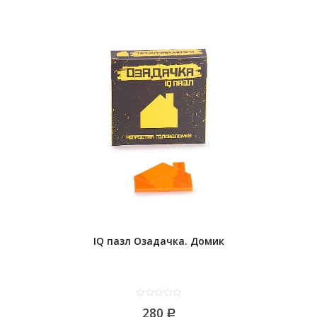
IQ пазл Озадачка. Домик
0
280
out
Р