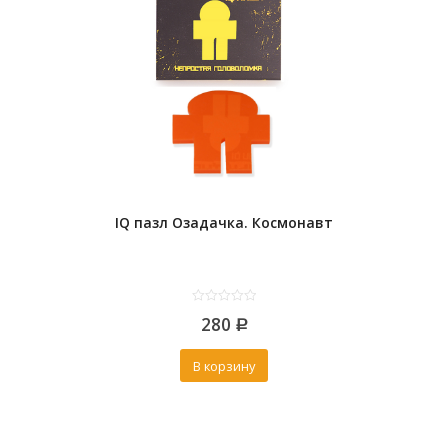
IQ пазл Озадачка. Космонавт
0
280
out
Р
of
5
В корзину