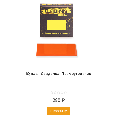
IQ пазл Озадачка. Прямоугольник
0
280
out
Р
of
5
В корзину