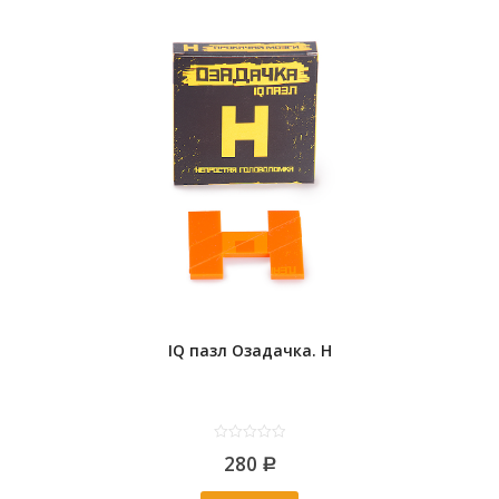
IQ пазл Озадачка. Н
0
280
out
Р
of
5