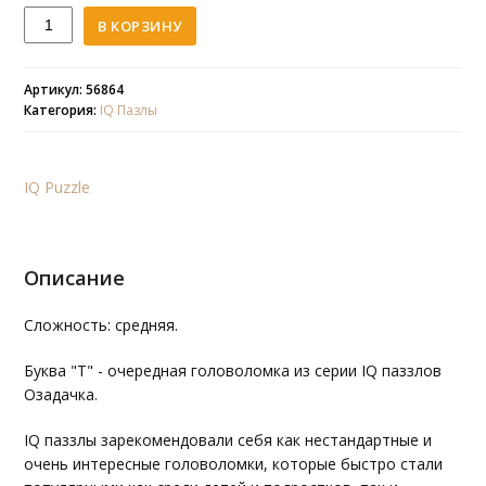
Количество
В КОРЗИНУ
IQ
пазл
Озадачка.
Артикул: 56864
Категория:
IQ Пазлы
Т
IQ Puzzle
Описание
Сложность: средняя.
Буква "Т" - очередная головоломка из серии IQ паззлов
Озадачка.
IQ паззлы зарекомендовали себя как нестандартные и
очень интересные головоломки, которые быстро стали