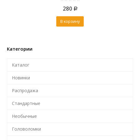
0
280
out
Р
of
5
В корзину
Категории
Каталог
Новинки
Распродажа
Стандартные
Необычные
Головоломки