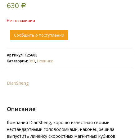
630
based on
Р
customer
ratings
Нет в наличии
Сообщить о поступлении
Артикул: 125608
Категории:
3х3
,
Новинки
DianSheng
Описание
Компания DianSheng, хорошо известная своими
нестандартными головоломками, наконец решила
выпустить линейку скоростных магнитных кубиков.