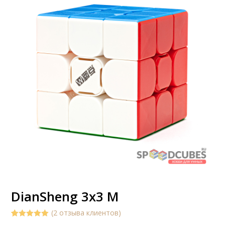
DianSheng 3x3 M
(
2
отзыва клиентов)
5.00
5
2
out of