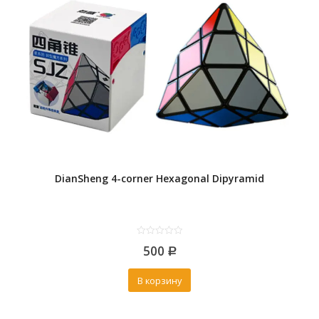
DianSheng 4-corner Hexagonal Dipyramid
0
500
out
Р
of
5
В корзину