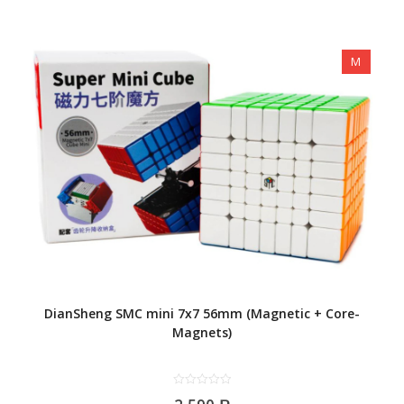
M
DianSheng SMC mini 7x7 56mm (Magnetic + Core-
Magnets)
0