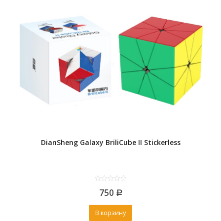
DianSheng Galaxy BriliCube II Stickerless
0
750
out
Р
of
5
В корзину