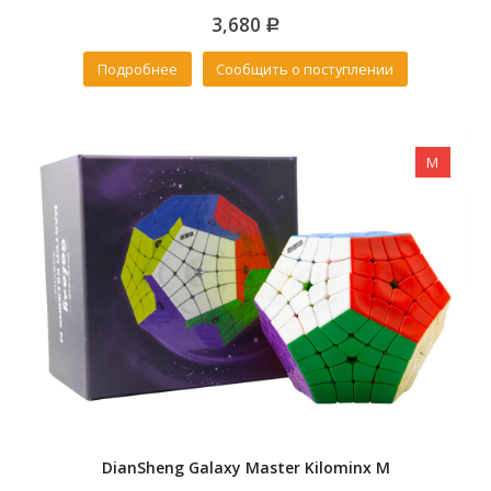
0
3,680
out
Р
of
5
Подробнее
Сообщить о поступлении
M
DianSheng Galaxy Master Kilominx M