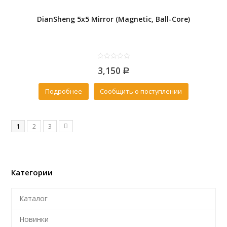
DianSheng 5x5 Mirror (Magnetic, Ball-Core)
0
3,150
out
Р
of
5
Подробнее
Сообщить о поступлении
1
2
3
Категории
Каталог
Новинки