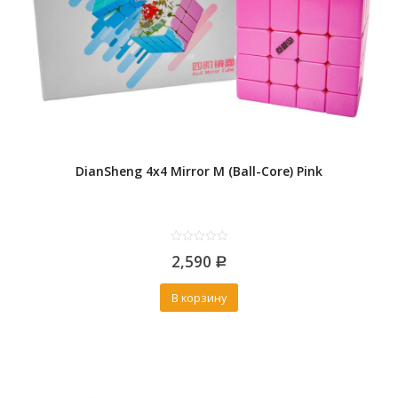
DianSheng 4x4 Mirror M (Ball-Core) Pink
0
2,590
out
Р
of
5
В корзину