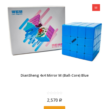
M
DianSheng 4x4 Mirror M (Ball-Core) Blue
0
2,570
out
Р
of
5