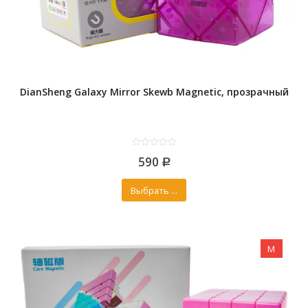
DianSheng Galaxy Mirror Skewb Magnetic, прозрачный
0
590
out
Р
of
5
Выбрать ...
M