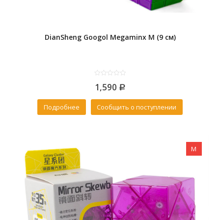
DianSheng Googol Megaminx M (9 см)
0
1,590
out
Р
of
5
Подробнее
Сообщить о поступлении
M