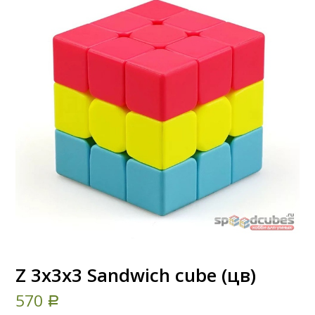
Z 3x3x3 Sandwich cube (цв)
570
Р