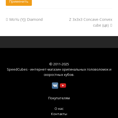
MoYu (YJ) Diamond
Z 3x3x3 Concave-Convex
cube (цв)
© 2011-2025
SpeedCubes - интернет-магазин оригинальных головоломок и
скоростных кубов
.
Покупателям
О нас
Контакты