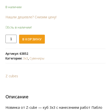
В наличии
Нашли дешевле? Снизим цену!
Есть в наличии!
Количество
В КОРЗИНУ
Z
3x3
Пикассо
Артикул: 63852
Категории:
3х3
,
Сувениры
Z cubes
Описание
Новинка от Z-cube — куб 3х3 с нанесением работ Пабло