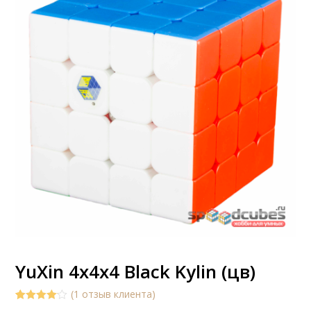
YuXin 4x4x4 Black Kylin (цв)
(
1
отзыв клиента)
4.00
5
1
out