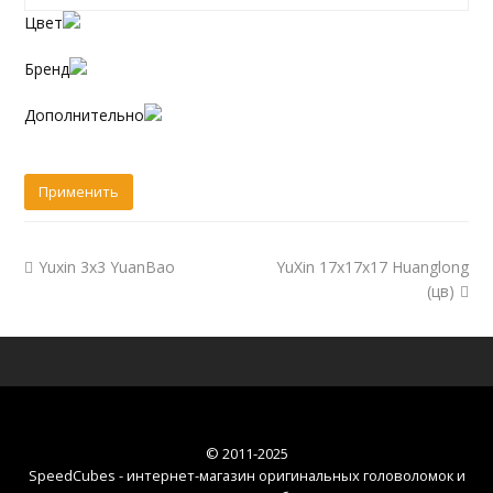
Цвет
Бренд
Дополнительно
Yuxin 3x3 YuanBao
YuXin 17x17x17 Huanglong
(цв)
© 2011-2025
SpeedCubes - интернет-магазин оригинальных головоломок и