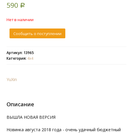
590
of
based
Р
on
customer
rating
Нет в наличии
Сообщить о поступлении
Артикул: 13965
Категория:
4х4
YuXin
Описание
ВЫШЛА НОВАЯ ВЕРСИЯ
Новинка августа 2018 года - очень удачный бюджетный