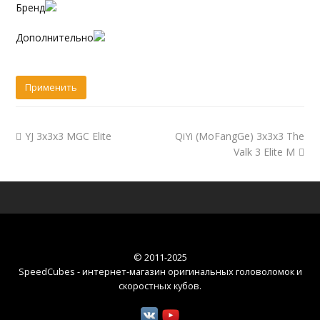
Бренд
Дополнительно
YJ 3x3x3 MGC Elite
QiYi (MoFangGe) 3x3x3 The
Valk 3 Elite M
© 2011-2025
SpeedCubes - интернет-магазин оригинальных головоломок и
скоростных кубов
.