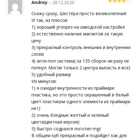
Andrey
–
28.12.2020
:
4
out of 5
Скажу сразу, Шестëра просто великолепная!
И так, из плюсов:
1) хороший углорез на заводской настройке
2) естественно наличие магнитов за такую
цену
3) прекрасный контроль внешних и внутренних
слоëв
4) анти-поп система( за 135 сборок ни разу не
попнул. Могли только 2 центра выпасть и всё)
5) удобный размер
Из минусов:
1) я ожидал внутренности из праймари
пластика, но это просто окрашенный в белый
цвет пластик(ни одного элемента из праймари
нет)
2) очень бледные желтый и зелëный
цвета(цветная версия)
3) быстро содрался логотип mgc
В общем куб прекрасный и подойдет как для