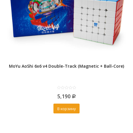
MoYu AoShi 6x6 v4 Double-Track (Magnetic + Ball-Core)
0
5,190
out
Р
of
5
В корзину