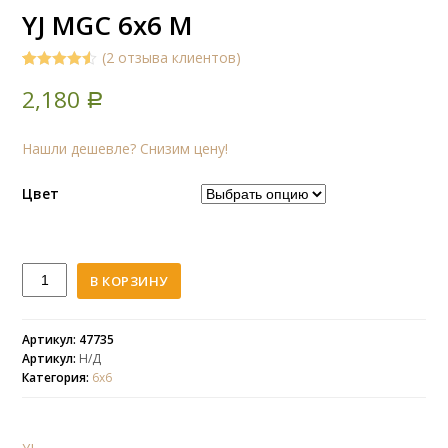
YJ MGC 6x6 M
(
2
отзыва клиентов)
4.50
5
2
out of
2,180
based on
Р
customer
ratings
Нашли дешевле? Снизим цену!
Цвет
Количество
В КОРЗИНУ
YJ
MGC
6x6
Артикул: 47735
Артикул:
Н/Д
M
Категория:
6х6