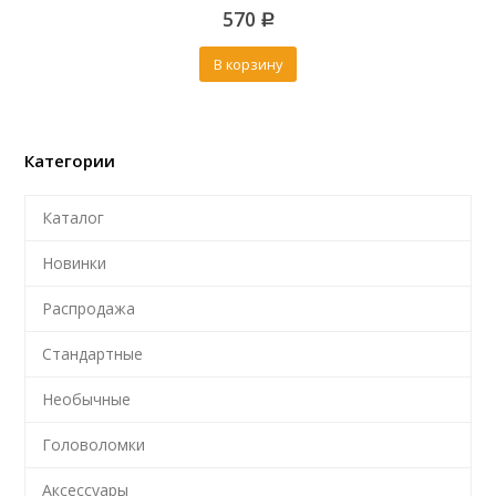
0
570
out
Р
of
5
В корзину
Категории
Каталог
Новинки
Распродажа
Стандартные
Необычные
Головоломки
Аксессуары