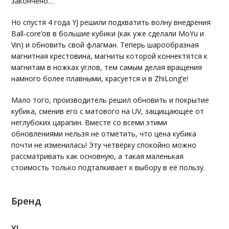
закончено…
Но спустя 4 года YJ решили подхватить волну внедрения
Ball-core’ов в большие кубики (как уже сделали MoYu и
Vin) и обновить свой флагман. Теперь шарообразная
магнитная крестовина, магниты которой коннектятся к
магнитам в ножках углов, тем самым делая вращения
намного более плавными, красуется и в ZhiLong’е!
Мало того, производитель решил обновить и покрытие
кубика, сменив его с матового на UV, защищающее от
неглубоких царапин. Вместе со всеми этими
обновлениями нельзя не отметить, что цена кубика
почти не изменилась! Эту четвёрку спокойно можно
рассматривать как основную, а такая маленькая
стоимость только подталкивает к выбору в её пользу.
Бренд
YJ