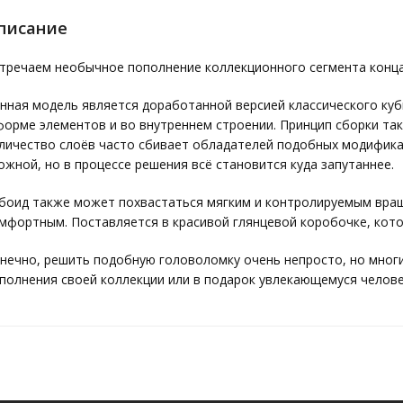
писание
тречаем необычное пополнение коллекционного сегмента конца и
нная модель является доработанной версией классического куб
форме элементов и во внутреннем строении. Принцип сборки та
личество слоёв часто сбивает обладателей подобных модификац
ожной, но в процессе решения всё становится куда запутаннее.
боид также может похвастаться мягким и контролируемым вращ
мфортным. Поставляется в красивой глянцевой коробочке, кот
нечно, решить подобную головоломку очень непросто, но мно
полнения своей коллекции или в подарок увлекающемуся челове