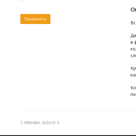
О
Вс
Да
в 
ко
сл
Ку
ко
Ко
по
Witeden 3x3x10 II