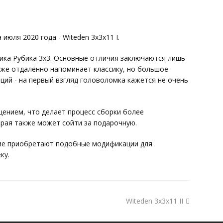
юля 2020 года - Witeden 3x3x11 I.
ика Рубика 3х3. Основные отличия заключаются лишь
кже отдалённо напоминает классику, но большое
ий - на первый взгляд головоломка кажется не очень
ением, что делает процесс сборки более
орая также может сойти за подарочную.
гие приобретают подобные модификации для
ку.
Witeden 3x3x11 II