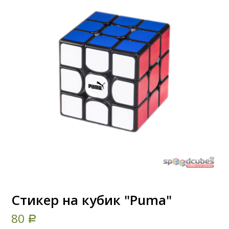
Стикер на кубик "Puma"
80
Р