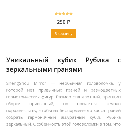
5.00
250
out of 5
Р
В корзину
Уникальный кубик Рубика с
зеркальными гранями
ShengShou Mirror — необычная головоломка, у
которой нет привычных граней и разноцветных
геометрических фигур. Размер стандартный, принцип
сборки привычный, но придется немало
поразмыслить, чтобы из бесформенного хаоса граней
собрать гармоничный аккуратный кубик Рубика
зеркальный. Особенность этой головоломки в том, что