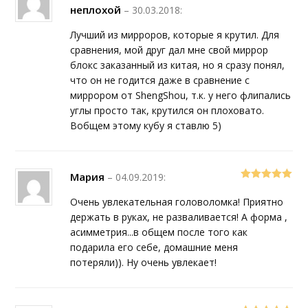
5
out of 5
неплохой
–
30.03.2018
:
Лучший из мирроров, которые я крутил. Для
сравнения, мой друг дал мне свой миррор
блокс заказанный из китая, но я сразу понял,
что он не годится даже в сравнение с
миррором от ShengShou, т.к. у него флипались
углы просто так, крутился он плоховато.
Вобщем этому кубу я ставлю 5)
Мария
–
04.09.2019
:
5
out of 5
Очень увлекательная головоломка! Приятно
держать в руках, не разваливается! А форма ,
асимметрия...в общем после того как
подарила его себе, домашние меня
потеряли)). Ну очень увлекает!