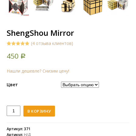
ShengShou Mirror
(
4
отзыва клиентов)
5.00
5
4
out of
450
based on
Р
customer
ratings
Нашли дешевле? Снизим цену!
Цвет
Количество
В КОРЗИНУ
ShengShou
Mirror
Артикул: 371
Артикул:
Н/Д