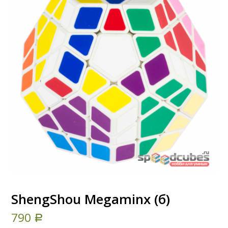
ShengShou Megaminx (б)
790
Р