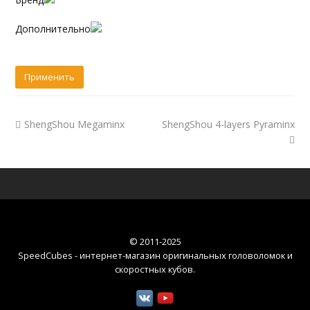
Дополнительно
ShengShou Megaminx
ShengShou 4-layers Pyraminx
© 2011-2025
SpeedCubes - интернет-магазин оригинальных головоломок и
скоростных кубов
.