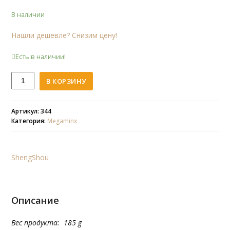
В наличии
Нашли дешевле? Снизим цену!
Есть в наличии!
Количество
В КОРЗИНУ
ShengShou
Megaminx
(б)
Артикул: 344
Категория:
Megaminx
ShengShou
Описание
Вес продукта: 185 g