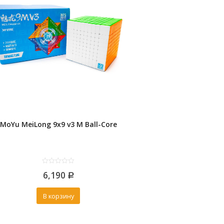
MoYu MeiLong 9x9 v3 M Ball-Core
0
6,190
out
Р
of
5
В корзину