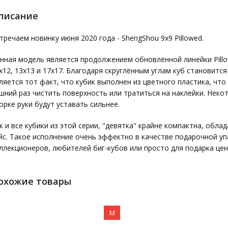
писание
тречаем новинку июня 2020 года - ShengShou 9x9 Pillowed.
нная модель является продолжением обновлённой линейки Pillow
х12, 13х13 и 17х17. Благодаря скруглённым углам куб становитс
ляется тот факт, что кубик выполнен из цветного пластика, что
шний раз чистить поверхность или тратиться на наклейки. Некот
орке руки будут уставать сильнее.
к и все кубики из этой серии, "девятка" крайне компактна, обл
йс. Такое исполнение очень эффектно в качестве подарочной уп
ллекционеров, любителей биг-кубов или просто для подарка це
охожие товары
M