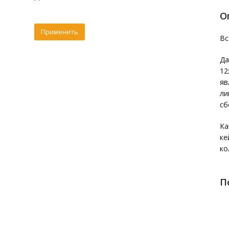
О
Вс
Да
12
яв
ли
сб
Ка
ке
ко
П