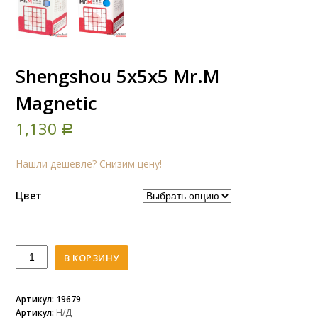
Shengshou 5x5x5 Mr.M
Magnetic
1,130
Р
Нашли дешевле? Снизим цену!
Цвет
Количество
В КОРЗИНУ
Shengshou
5x5x5
Mr.M
Артикул: 19679
Артикул:
Н/Д
Magnetic