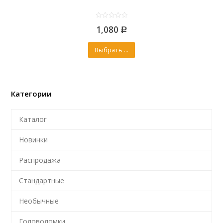
0
1,080
out
Р
of
5
Выбрать ...
Категории
Каталог
Новинки
Распродажа
Стандартные
Необычные
Головоломки