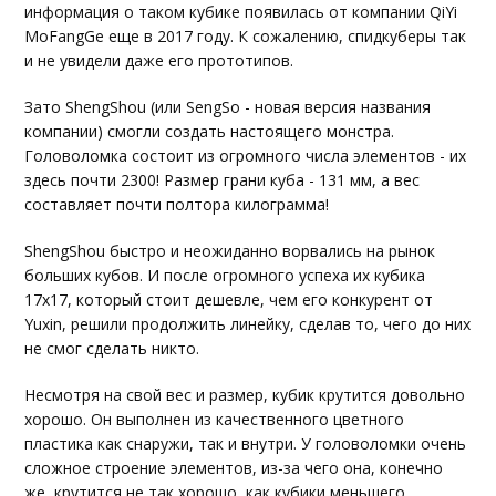
информация о таком кубике появилась от компании QiYi
MoFangGe еще в 2017 году. К сожалению, спидкуберы так
и не увидели даже его прототипов.
Зато ShengShou (или SengSo - новая версия названия
компании) смогли создать настоящего монстра.
Головоломка состоит из огромного числа элементов - их
здесь почти 2300! Размер грани куба - 131 мм, а вес
составляет почти полтора килограмма!
ShengShou быстро и неожиданно ворвались на рынок
больших кубов. И после огромного успеха их кубика
17х17, который стоит дешевле, чем его конкурент от
Yuxin, решили продолжить линейку, сделав то, чего до них
не смог сделать никто.
Несмотря на свой вес и размер, кубик крутится довольно
хорошо. Он выполнен из качественного цветного
пластика как снаружи, так и внутри. У головоломки очень
сложное строение элементов, из-за чего она, конечно
же, крутится не так хорошо, как кубики меньшего