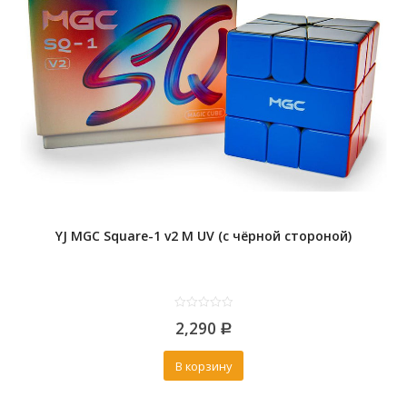
YJ MGC Square-1 v2 M UV (с чёрной стороной)
0
2,290
out
Р
of
5
В корзину