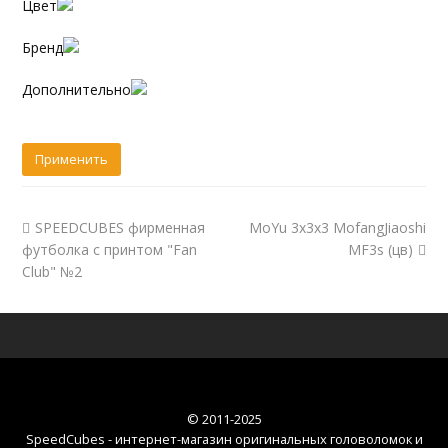
Цвет
Бренд
Дополнительно
SPEEDCUBES фирменная
MoYu 3x3x3 MofangJiaoshi
футболка с принтом "Fan
MF3s (цв)
Club" №2
© 2011-2025
SpeedCubes - интернет-магазин оригинальных головоломок и