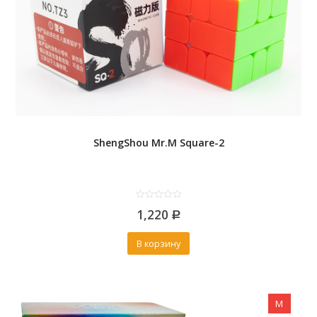
ShengShou Mr.M Square-2
0
1,220
out
Р
of
5
В корзину
M