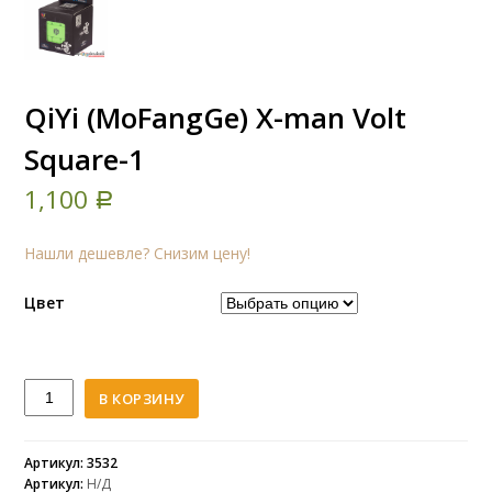
QiYi (MoFangGe) X-man Volt
Square-1
1,100
Р
Нашли дешевле? Снизим цену!
Цвет
Количество
В КОРЗИНУ
QiYi
(MoFangGe)
X-
Артикул: 3532
Артикул:
Н/Д
man