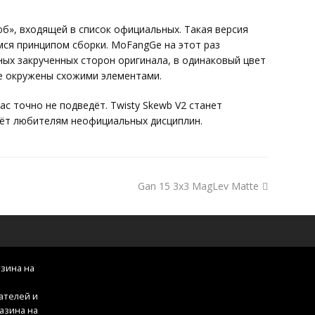
юб», входящей в список официальных. Такая версия
ся принципом сборки. MoFangGe на этот раз
ых закрученных сторон оригинала, в одинаковый цвет
не окружены схожими элементами.
вас точно не подведёт. Twisty Skewb V2 станет
дёт любителям неофициальных дисциплин.
Gan 15 3x3 MagLev Matte