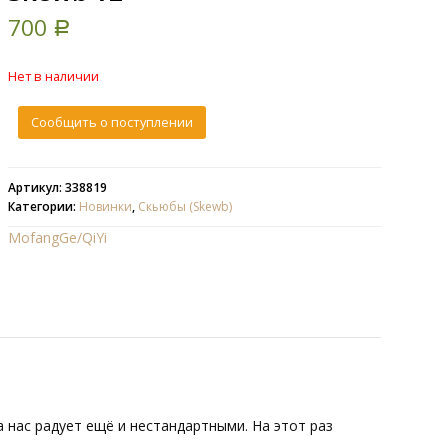
700
Р
Нет в наличии
Сообщить о поступлении
Артикул: 338819
Категории:
Новинки
,
Скьюбы (Skewb)
MofangGe/QiYi
 нас радует ещё и нестандартными. На этот раз