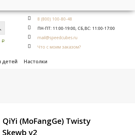
8 (800) 100-80-48
ПН-ПТ: 11:00-19:00, СБ,ВС: 11:00-17:00
mail@speedcubes.ru
0
Р
Что с моим заказом?
я детей
Настолки
QiYi (MoFangGe) Twisty
Skewb v2