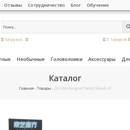
Отзывы
Сотрудничество
Блог
Обучение
Загрузка...
0 товаров
тные
Необычные
Головоломки
Аксессуары
Дл
Каталог
Главная
»
Товары
»
QiYi (MoFangGe) Twisty Skewb v2