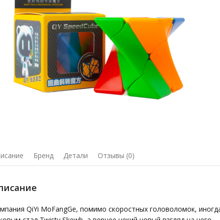
исание
Бренд
Детали
Отзывы (0)
писание
мпания QiYi MoFangGe, помимо скоростных головоломок, иногда
ковым стал Twisty Skewb, а вернее некий новый взгляд на него.