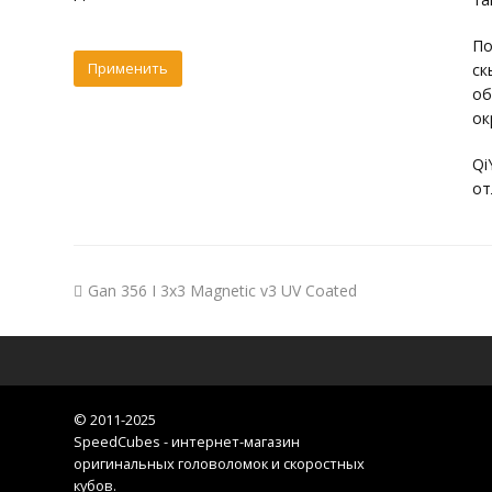
По
ск
об
ок
Qi
от
Gan 356 I 3x3 Magnetic v3 UV Coated
© 2011-2025
SpeedCubes - интернет-магазин
оригинальных головоломок и скоростных
кубов
.