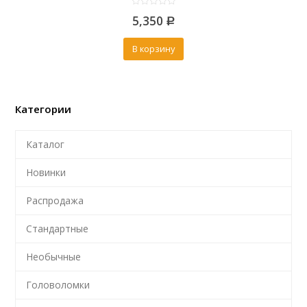
0
5,350
out
Р
of
5
В корзину
Категории
Каталог
Новинки
Распродажа
Стандартные
Необычные
Головоломки