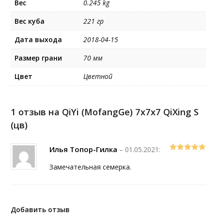
Вес
0.245 kg
Вес куба
221 гр
Дата выхода
2018-04-15
Размер грани
70 мм
Цвет
Цветной
1 отзыв на
QiYi (MofangGe) 7x7x7 QiXing S
(цв)
Илья Топор-Гилка
–
01.05.2021
:
5
out of 5
Замечательная семерка.
Добавить отзыв