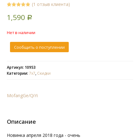
(
1
отзыв клиента)
5.00
5
1
out of
1,590
based on
Р
customer
rating
Нет в наличии
Сообщить о поступлении
Артикул: 10953
Категории:
7х7
,
Скидки
MofangGe/QiYi
Описание
Новинка апреля 2018 года - очень