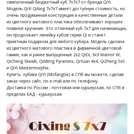
симпатичный бюджетный куб 7х7х7 от бренда QiYi.
Модель QiYi QiXing 7x7x7 имеет доступную стоимость, но
очень продуманная конструкция и качественные детали
из цветного матового пластика обеспечивают хорошее
плавное кручение. Это отличный куб 7х7 для начинающих,
он продолжает линейку кубов серии Qi и станет
приятным подарком для любого кубера. Модель сделана
из цветного матового пластика в фирменной цветовой
гамме, как и ранее выпущенные 2x2 QiDi, 3х3 Warrior W,
QiCheng Skewb, QiMimg Pyraminx, QiYuan 4x4, QiZheng 5x5
и QiYi Mastermorphix.
Купить кубики QiYi (MofangGe) в СПб вы можете, сделав
заказ через сайт, по e-mail или по телефону.
Доставка по России - почтовая или курьерская, по СПб в
пределах КАД - курьерская.