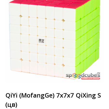
QiYi (MofangGe) 7x7x7 QiXing S
(цв)