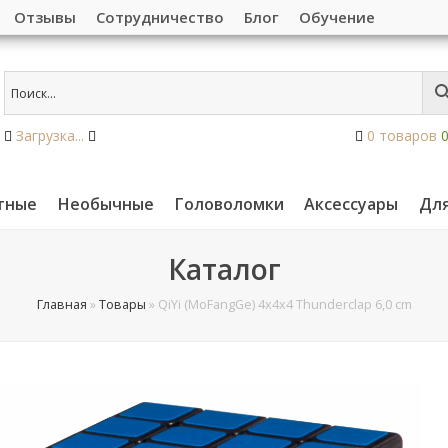
Отзывы
Сотрудничество
Блог
Обучение
Загрузка...
0 товаров
тные
Необычные
Головоломки
Аксессуары
Дл
Каталог
Главная
»
Товары
»
QiYi (MoFangGe) 4x4x4 Thunderclap 6,0 cm