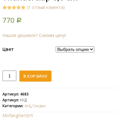
(
1
отзыв клиента)
5.00
5
1
out of
770
based on
Р
customer
rating
Нашли дешевле? Снизим цену!
Цвет
Количество
В КОРЗИНУ
QiYi
(MoFangGe)
4x4x4
Артикул: 4683
Артикул:
Н/Д
Thunderclap
Категории:
4х4
,
Скидки
6,0
cm
MofangGe/QiYi