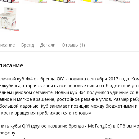
исание
Бренд
Детали
Отзывы (1)
писание
личный куб 4х4 от бренда QiYi - новинка сентября 2017 года. К
идкубинга, стараясь занять все ценовые ниши от бюджетной до п
еднем ценовом сегменте. Новый куб 4х4 получился удачным со в
авное и мягкое вращение, достойное резание углов. Размер реб
большой ладонью. Куб занимает позицию между бюджетными и д
гкости вращения приближается к топовым.
пить кубы QiYi (другое название бренда - MoFangGe) в СПб вы мож
лефону.