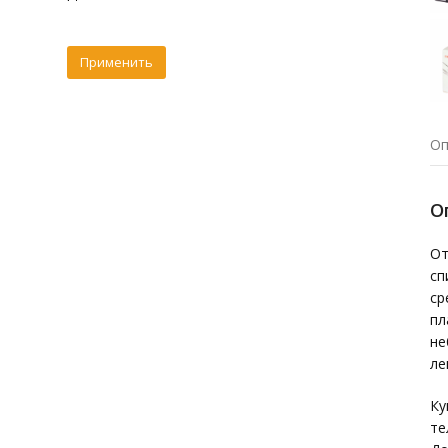
Оп
О
От
сп
ср
пл
не
ле
Ку
те