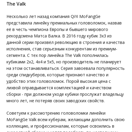
The Valk
Несколько лет назад компания QiYi MoFangGe
представила линейку премиальных головоломок, назвав
её в честь чемпиона Европы и бывшего мирового
рекордсмена Матса Валка. В 2016 году кубик 3х3 из
данной серии произвёл революцию в строения и качества
исполнения, став серьезным конкурентам из премиум-
сегмента. С тех пор линейка The Valk пополнилась
кубиками 2х2, 4х4 и 5х5, но производитель не планирует
на этом останавливаться. Серия завоевала популярность
среди спидкуберов, которые признают качество и
удобство этих головоломок. Порой высокая цена с
лихвой оправдывается комплектацией и качеством
сборки - при должном уходе кубики прослужат владельцу
много лет, не потеряв своих заводских свойств.
Советуем к рассмотрению головоломки линейки
MoFangGe Valk всем куберам, желающим дополнить свою
коллекцию, и профессионалам, которые освоились в