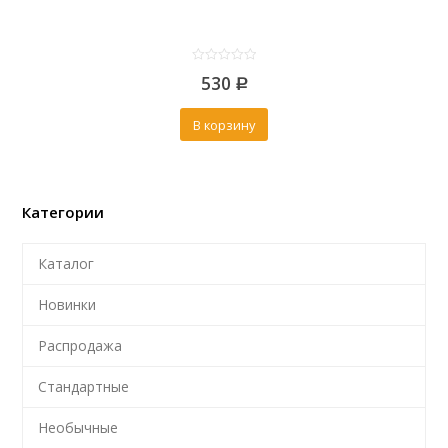
0
530
out
Р
of
5
В корзину
Категории
Каталог
Новинки
Распродажа
Стандартные
Необычные