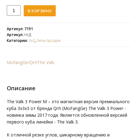
Количество
В КОРЗИНУ
QiYi
(MoFangGe)
3x3x3
Артикул: 7191
Артикул:
Н/Д
Valk
Категории:
3х3
,
Хиты продаж
3
Power
M
MofangGe/QiYi
The Valk
Описание
The Valk 3 Power M – это магнитная версия премиального
куба 3х3х3 от бренда QiYi (MoFangGe) The Valk 3 Power -
новинка зимы 2017 года. Является обновлённой версией
первого куба линейки - The Valk 3.
К отличной резке углов, шикарному вращению и