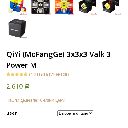
QiYi (MoFangGe) 3x3x3 Valk 3
Power M
(
4
отзыва клиентов)
5.00
5
4
out of
2,610
based on
Р
customer
ratings
Нашли дешевле? Снизим цену!
Цвет