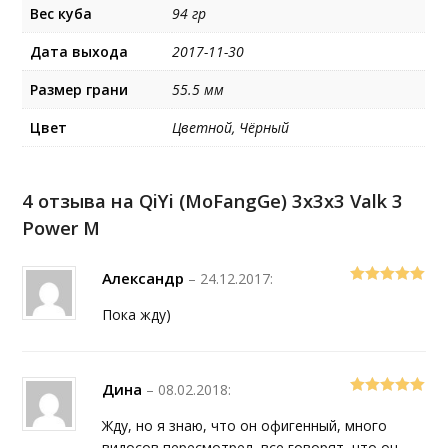
Вес куба
94 гр
Дата выхода
2017-11-30
Размер грани
55.5 мм
Цвет
Цветной, Чёрный
4 отзыва на
QiYi (MoFangGe) 3x3x3 Valk 3
Power M
Александр
–
24.12.2017
:
5
out of 5
Пока жду)
Дина
–
08.02.2018
:
5
out of 5
Жду, но я знаю, что он офигенный, много
видосов пересмотрел, все говорят, что он