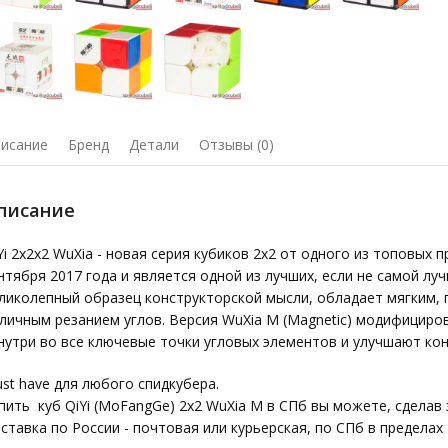
исание
Бренд
Детали
Отзывы (0)
писание
Yi 2x2x2 WuXia - новая серия кубиков 2х2 от одного из топовых 
нтября 2017 года и является одной из лучших, если не самой луч
ликолепный образец конструкторской мысли, обладает мягким,
личным резанием углов. Версия WuXia M (Magnetic) модифицир
нутри во все ключевые точки угловых элементов и улучшают ко
st have для любого спидкубера.
пить куб QiYi (MoFangGe) 2x2 WuXia M в СПб вы можете, сделав з
ставка по России - почтовая или курьерская, по СПб в пределах 