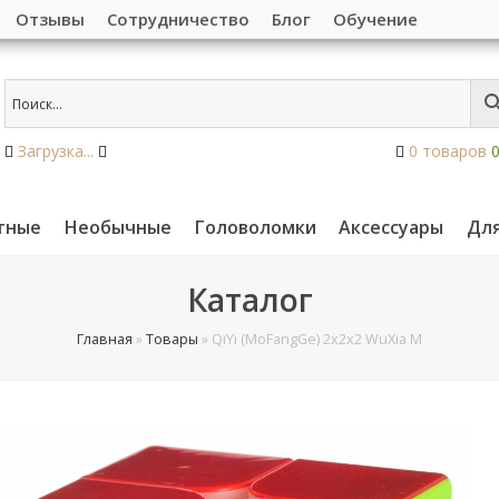
Отзывы
Сотрудничество
Блог
Обучение
Загрузка...
0 товаров
тные
Необычные
Головоломки
Аксессуары
Дл
Каталог
Главная
»
Товары
»
QiYi (MoFangGe) 2x2x2 WuXia M