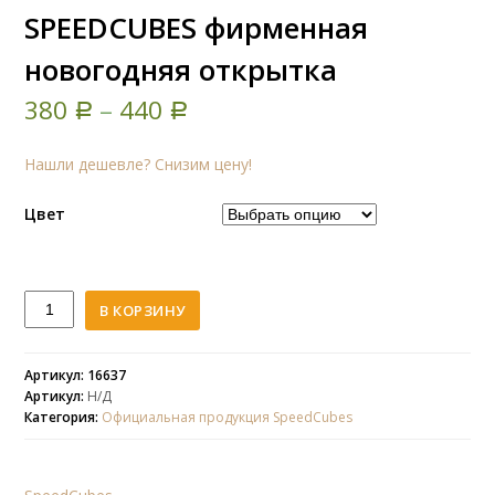
SPEEDCUBES фирменная
новогодняя открытка
380
–
440
Р
Р
Нашли дешевле? Снизим цену!
Цвет
Количество
В КОРЗИНУ
SPEEDCUBES
фирменная
новогодняя
Артикул: 16637
Артикул:
Н/Д
открытка
Категория:
Официальная продукция SpeedCubes