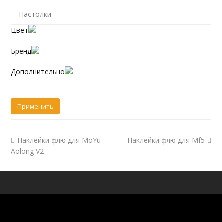
Настолки
Цвет
Бренд
Дополнительно
Наклейки флю для MoYu
Наклейки флю для Mf5
Aolong V2