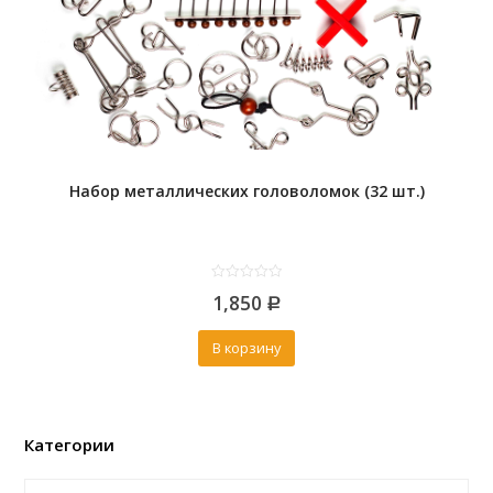
Набор металлических головоломок (32 шт.)
0
1,850
out
Р
of
5
В корзину
Категории