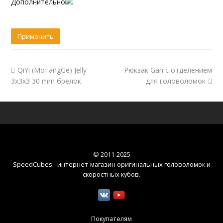
Дополнительно
QiYi (MoFangGe) Jelly
Рюкзак Gan с отделением
3x3x3 30 mm брелок
для головоломок
© 2011-2025
SpeedCubes - интернет-магазин оригинальных головоломок и
скоростных кубов
.
Покупателям