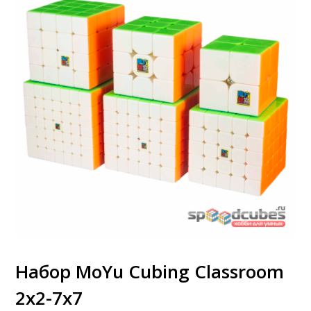
Набор MoYu Cubing Classroom
2x2-7x7