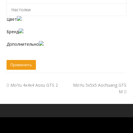
Настолки
Цвет
Бренд
Дополнительно
MoYu 4x4x4 Aosu GTS 2
MoYu 5x5x5 Aochuang GTS
M