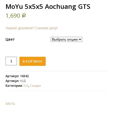
MoYu 5x5x5 Aochuang GTS
1,690
Р
Нашли дешевле? Снизим цену!
Цвет
Количество
В КОРЗИНУ
MoYu
5x5x5
Aochuang
Артикул: 14342
Артикул:
Н/Д
GTS
Категории:
5х5
,
Скидки
MoYu