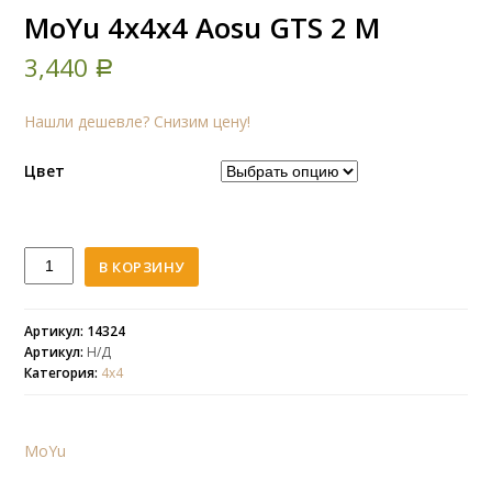
MoYu 4x4x4 Aosu GTS 2 M
3,440
Р
Нашли дешевле? Снизим цену!
Цвет
Количество
В КОРЗИНУ
MoYu
4x4x4
Aosu
Артикул: 14324
Артикул:
Н/Д
GTS
Категория:
4х4
2
M
MoYu