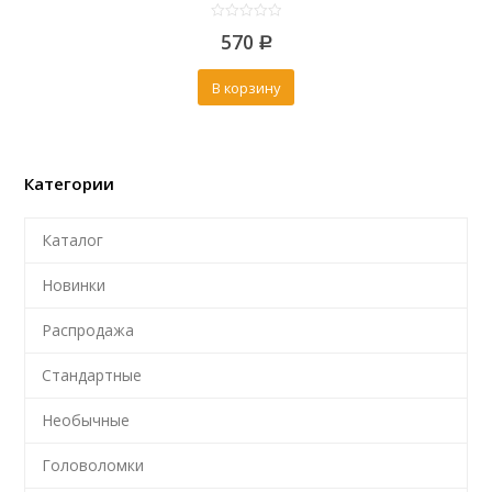
0
570
out
Р
of
5
В корзину
Категории
Каталог
Новинки
Распродажа
Стандартные
Необычные
Головоломки