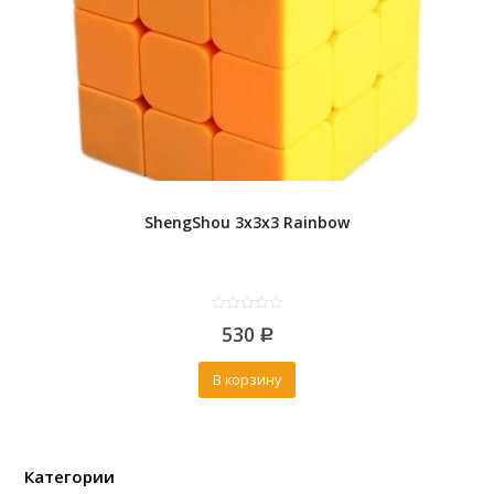
ShengShou 3x3x3 Rainbow
0
530
out
Р
of
5
В корзину
Категории