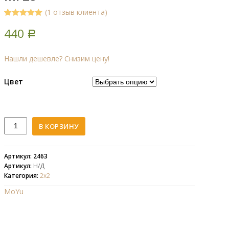
(
1
отзыв клиента)
5.00
5
1
out of
440
based on
Р
customer
rating
Нашли дешевле? Снизим цену!
Цвет
Количество
В КОРЗИНУ
MoYu
2x2x2
MofangJiaoshi
Артикул: 2463
Артикул:
Н/Д
MF2s
Категория:
2х2
MoYu