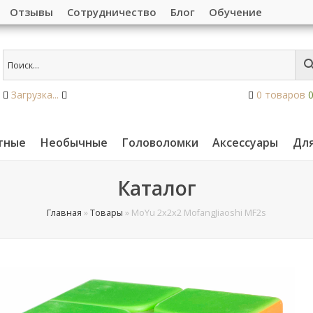
Отзывы
Сотрудничество
Блог
Обучение
Загрузка...
0 товаров
тные
Необычные
Головоломки
Аксессуары
Дл
Каталог
Главная
»
Товары
»
MoYu 2x2x2 MofangJiaoshi MF2s