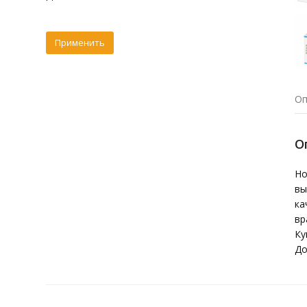
Оп
О
Но
вы
ка
вр
Ку
До