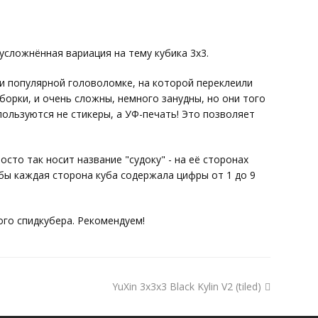
усложнённая вариация на тему кубика 3х3.
и популярной головоломке, на которой переклеили
борки, и очень сложны, немного занудны, но они того
спользуются не стикеры, а УФ-печать! Это позволяет
сто так носит название "судоку" - на её сторонах
обы каждая сторона куба содержала цифры от 1 до 9
го спидкубера. Рекомендуем!
YuXin 3x3x3 Black Kylin V2 (tiled)