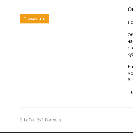
О
Но
Об
на
ст
ку
На
мо
бе
Та
LeFun 3x3 Formula