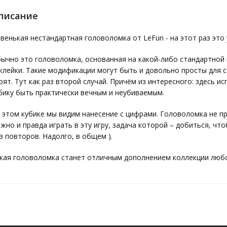
писание
венькая нестандартная головоломка от LeFun - на этот раз это 
ычно это головоломка, основанная на какой-либо стандартной 
клейки. Такие модификации могут быть и довольно просты для с
оят. Тут как раз второй случай. Причём из интересного: здесь и
бику быть практически вечным и неубиваемым.
 этом кубике мы видим нанесение с цифрами. Головоломка не про
жно и правда играть в эту игру, задача которой – добиться, чт
з повторов. Надолго, в общем ).
кая головоломка станет отличным дополнением коллекции любо