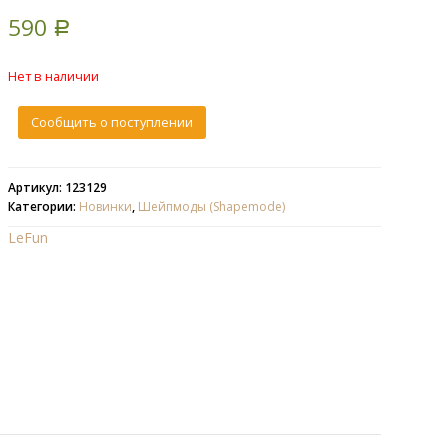
3.00
5
2
590
out of
Р
based
on
customer
Нет в наличии
ratings
Сообщить о поступлении
Артикул: 123129
Категории:
Новинки
,
Шейпмоды (Shapemode)
LeFun