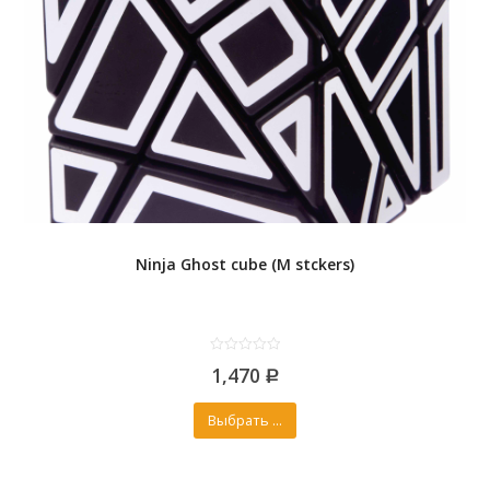
Ninja Ghost cube (M stckers)
0
1,470
out
Р
of
5
Выбрать ...