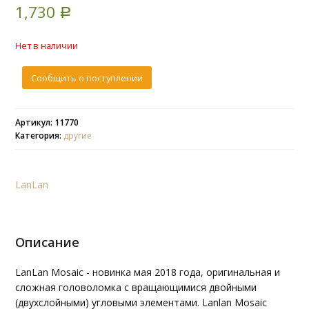
1,730
based on
Р
customer
rating
Нет в наличии
Сообщить о поступлении
Артикул: 11770
Категория:
другие
LanLan
Описание
LanLan Mosaic - новинка мая 2018 года, оригинальная и
сложная головоломка с вращающимися двойными
(двухслойными) угловыми элементами. Lanlan Mosaic