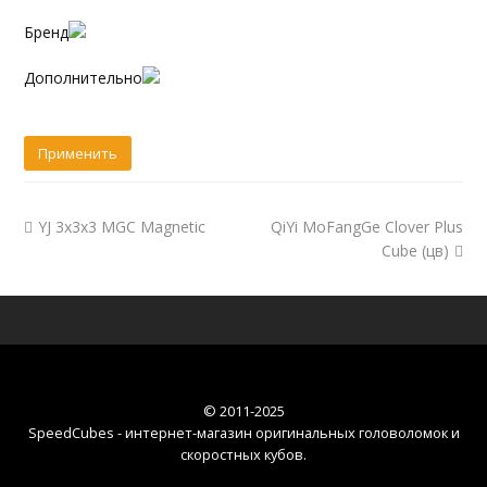
Бренд
Дополнительно
YJ 3x3x3 MGC Magnetic
QiYi MoFangGe Clover Plus
Cube (цв)
© 2011-2025
SpeedCubes - интернет-магазин оригинальных головоломок и
скоростных кубов
.