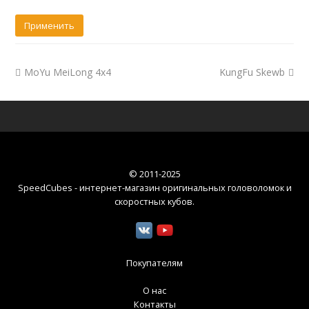
MoYu MeiLong 4x4
KungFu Skewb
© 2011-2025
SpeedCubes - интернет-магазин оригинальных головоломок и
скоростных кубов
.
Покупателям
О нас
Контакты