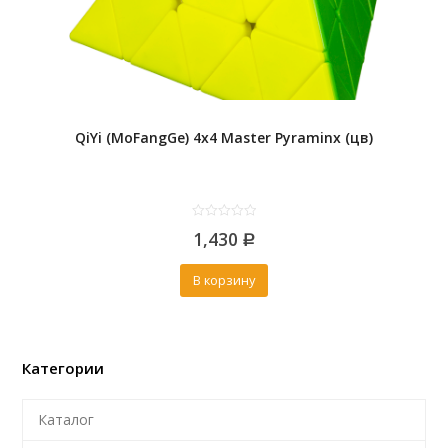
QiYi (MoFangGe) 4x4 Master Pyraminx (цв)
0
1,430
out
Р
of
5
В корзину
Категории
Каталог