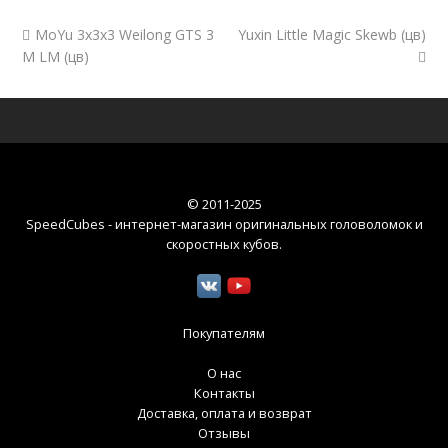
MoYu 3x3x3 Weilong GTS 3
Yuxin Little Magic Skewb (цв)
M LM (цв)
© 2011-2025
SpeedCubes - интернет-магазин оригинальных головоломок и
скоростных кубов
.
Покупателям
О нас
Контакты
Доставка, оплата и возврат
Отзывы