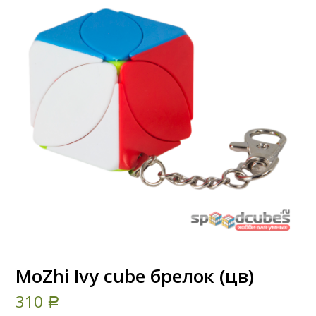
MoZhi Ivy cube брелок (цв)
310
Р