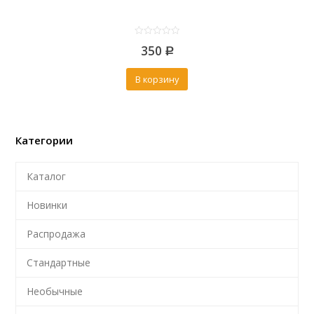
0
350
out
Р
of
5
В корзину
Категории
Каталог
Новинки
Распродажа
Стандартные
Необычные