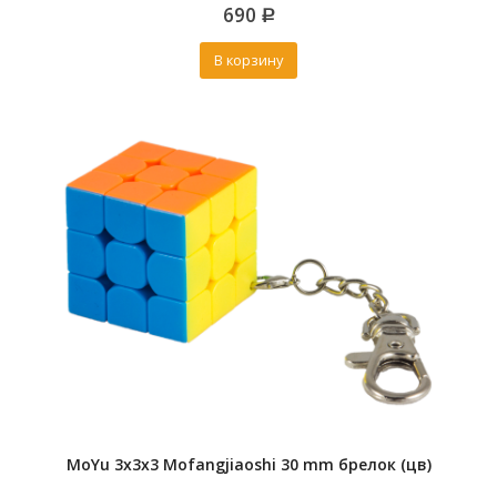
0
690
out
Р
of
5
В корзину
MoYu 3x3x3 Mofangjiaoshi 30 mm брелок (цв)