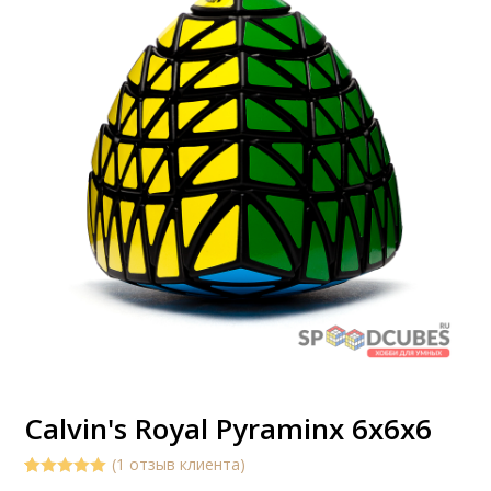
Calvin's Royal Pyraminx 6x6x6
(
1
отзыв клиента)
5.00
5
1
out of