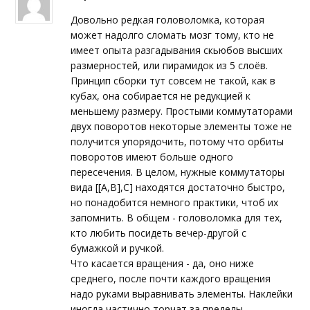
5
out of 5
Довольно редкая головоломка, которая
может надолго сломать мозг тому, кто не
имеет опыта разгадывания скьюбов высших
размерностей, или пирамидок из 5 слоёв.
Принцип сборки тут совсем не такой, как в
кубах, она собирается не редукцией к
меньшему размеру. Простыми коммутаторами
двух поворотов некоторые элементы тоже не
получится упорядочить, потому что орбиты
поворотов имеют больше одного
пересечения. В целом, нужные коммутаторы
вида [[A,B],C] находятся достаточно быстро,
но понадобится немного практики, чтоб их
запомнить. В общем - головоломка для тех,
кто любить посидеть вечер-другой с
бумажкой и ручкой.
Что касается вращения - да, оно ниже
среднего, после почти каждого вращения
надо руками выравнивать элементы. Наклейки
иногда частично торчат за пределы