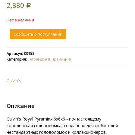
2,880
based on
Р
customer
rating
Нет в наличии
Сообщить о поступлении
Артикул: 83155
Категория:
Тетраэдры (Пирамидки)
Calvin's
Описание
Calvin's Royal Pyraminx 6x6x6 - по-настоящему
королевская головоломка, созданная для любителей
нестандартных головоломок и коллекционеров.