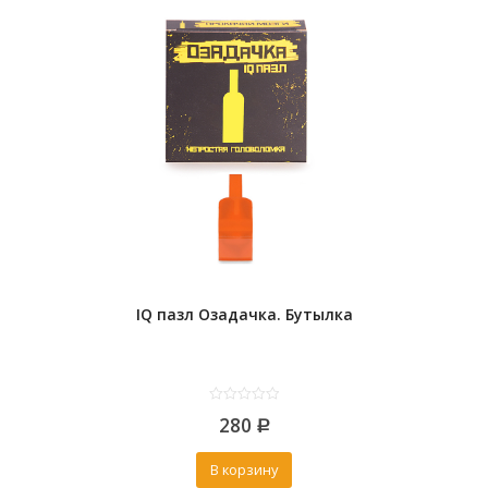
IQ пазл Озадачка. Бутылка
0
280
out
Р
of
5
В корзину