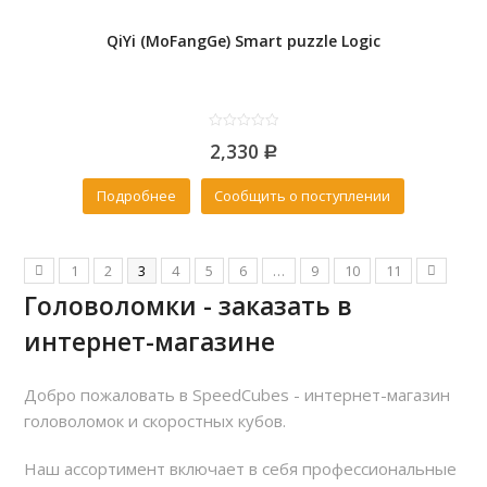
QiYi (MoFangGe) Smart puzzle Logic
0
2,330
out
Р
of
5
Подробнее
Сообщить о поступлении
1
2
3
4
5
6
…
9
10
11
Головоломки - заказать в
интернет-магазине
Добро пожаловать в SpeedCubes - интернет-магазин
головоломок и скоростных кубов.
Наш ассортимент включает в себя профессиональные