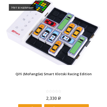
Нет в наличии
QiYi (MoFangGe) Smart Klotski Racing Edition
0
2,330
out
Р
of
5