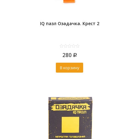
IQ пазл Озадачка. Крест 2
0
280
out
Р
of
5
В корзину