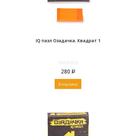
IQ пазл Озадачка. Квадрат 1
0
280
out
Р
of
5
В корзину