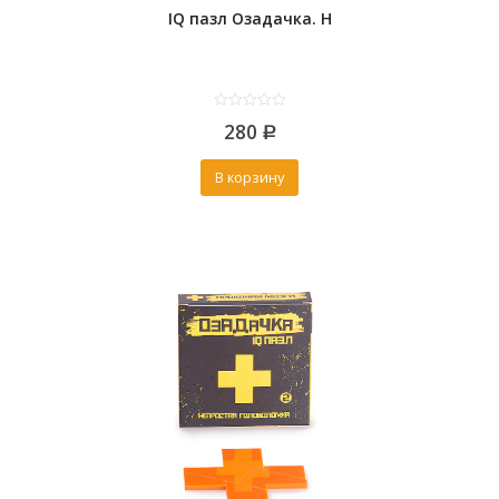
IQ пазл Озадачка. Н
0
280
out
Р
of
5
В корзину