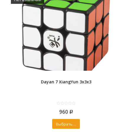
Dayan 7 XiangYun 3x3x3
0
960
out
Р
of
5
Выбрать ...