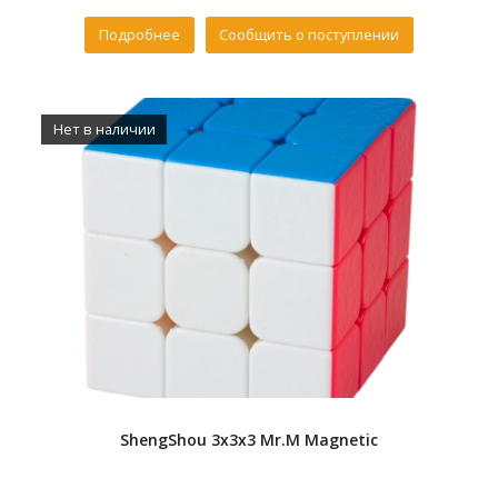
of
5
Подробнее
Сообщить о поступлении
Нет в наличии
ShengShou 3x3x3 Mr.M Magnetic