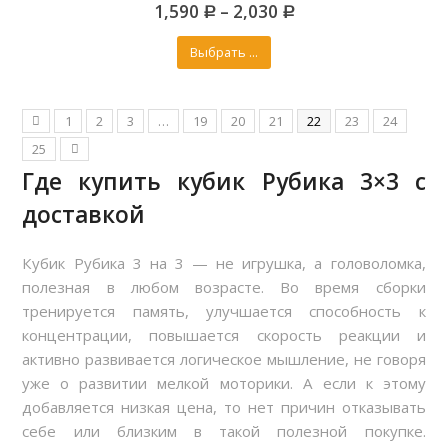
0
1,590
–
2,030
out
Р
Р
of
5
Выбрать ...
1
2
3
…
19
20
21
22
23
24
25
Где купить кубик Рубика 3×3 с
доставкой
Кубик Рубика 3 на 3 — не игрушка, а головоломка,
полезная в любом возрасте. Во время сборки
тренируется память, улучшается способность к
концентрации, повышается скорость реакции и
активно развивается логическое мышление, не говоря
уже о развитии мелкой моторики. А если к этому
добавляется низкая цена, то нет причин отказывать
себе или близким в такой полезной покупке.