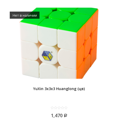
Нет в наличии
YuXin 3x3x3 Huanglong (цв)
0
1,470
out
Р