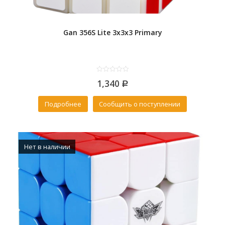
Gan 356S Lite 3x3x3 Primary
0
1,340
out
Р
of
5
Подробнее
Сообщить о поступлении
Нет в наличии