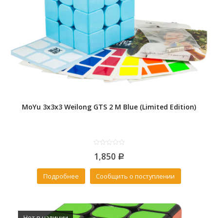
MoYu 3x3x3 Weilong GTS 2 M Blue (Limited Edition)
0
1,850
out
Р
of
5
Подробнее
Сообщить о поступлении
Нет в наличии