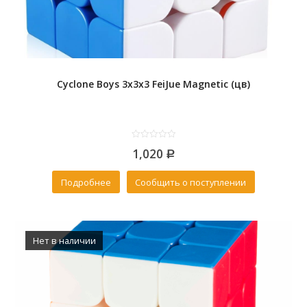
Cyclone Boys 3x3x3 FeiJue Magnetic (цв)
0
1,020
out
Р
of
5
Подробнее
Сообщить о поступлении
Нет в наличии