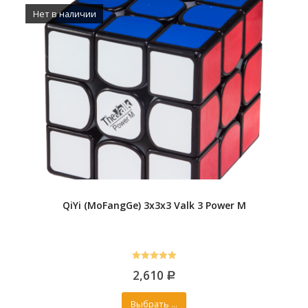
Нет в наличии
QiYi (MoFangGe) 3x3x3 Valk 3 Power M
5.00
2,610
out of 5
Р
Выбрать ...