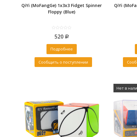
QiYi (MoFangGe) 1x3x3 Fidget Spinner
QiYi (MoF
Floppy (Blue)
0
520
out
Р
of
5
Подробнее
Сообщить о поступлении
Сооб
Нет в нал