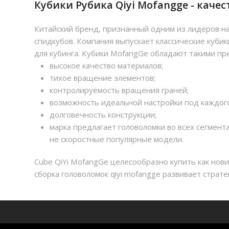
Кубики Рубика Qiyi Mofangge - каче
Китайский бренд, признанный одним из лидеров на
спидкубов. Компания выпускает классические кубик
для кубинга. Кубики MofangGe обладают такими п
высокое качество материалов;
тихое вращение элементов;
контролируемость вращения граней;
возможность идеальной настройки под каждого
долговечность конструкции;
марка предлагает головоломки во всех сегмен
не скоростные популярные модели.
Cube QiYi MofangGe целесообразно купить как нови
сборка головоломок qiyi mofangge развивает страт