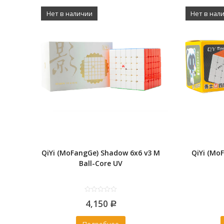
Нет в наличии
Нет в нал
QiYi (MoFangGe) Shadow 6x6 v3 M
QiYi (Mo
Ball-Core UV
0
4,150
out
Р
of
5