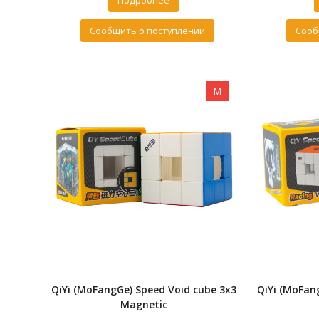
Подробнее
Сообщить о поступлении
Сооб
M
QiYi (MoFangGe) Speed Void cube 3x3
QiYi (MoFan
Magnetic