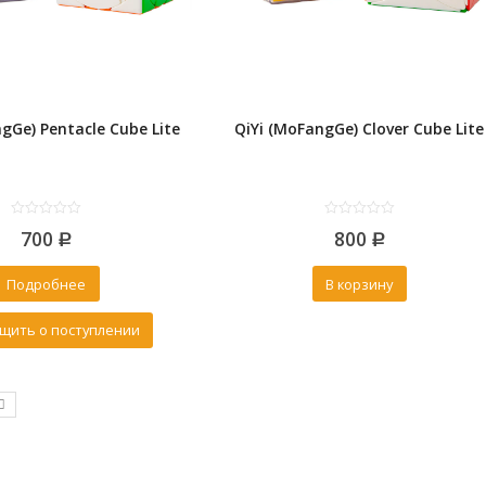
gGe) Pentacle Cube Lite
QiYi (MoFangGe) Clover Cube Lite
0
0
700
800
out
Р
out
Р
of
of
5
5
Подробнее
В корзину
щить о поступлении