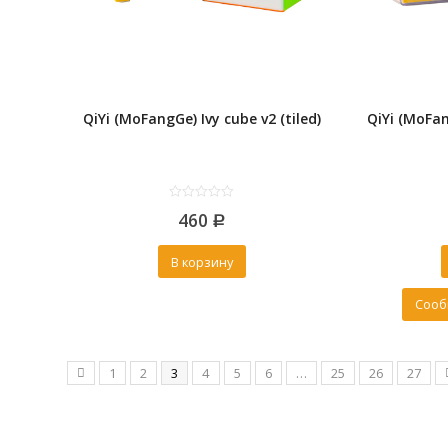
QiYi (MoFangGe) Ivy cube v2 (tiled)
QiYi (MoFan
0
460
out
Р
of
5
В корзину
Сооб
1
2
3
4
5
6
…
25
26
27