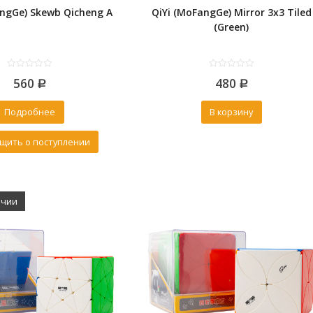
angGe) Skewb Qicheng A
QiYi (MoFangGe) Mirror 3x3 Tiled
(Green)
0
0
560
480
out
Р
out
Р
of
of
5
5
Подробнее
В корзину
щить о поступлении
ичии