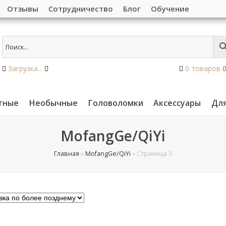
Отзывы
Сотрудничество
Блог
Обучение
Загрузка...
0 товаров
тные
Необычные
Головоломки
Аксессуары
Дл
MofangGe/QiYi
Главная
»
MofangGe/QiYi
»
Страница 3