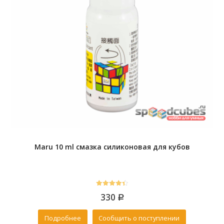
Maru 10 ml смазка силиконовая для кубов
4.40
330
out of 5
Р
Подробнее
Сообщить о поступлении