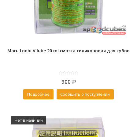
Maru Loobi V lube 20 ml смазка силиконовая для кубов
0
900
out
Р
of
5
Подробнее
Сообщить о поступлении
Нет в наличии