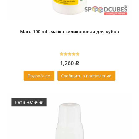
Maru 100 ml смазка силиконовая для кубов
5.00
1,260
out of 5
Р
Подробнее
Сообщить о поступлении
Нет в наличии