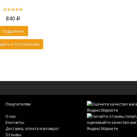
5.00
840
out of 5
Р
Подробнее
щить о поступлении
Покупателям
О нас
Контакты
Доставка, оплата и возврат
Отзывы