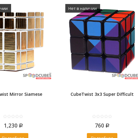
ичии
Нет в наличии
wist Mirror Siamese
CubeTwist 3x3 Super Difficult
0
0
1,230
760
out
Р
out
Р
of
of
5
5