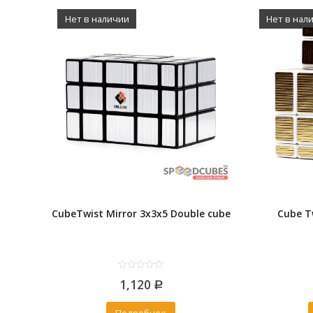
Нет в наличии
Нет в нал
CubeTwist Mirror 3x3x5 Double cube
Cube T
0
1,120
out
Р
of
5